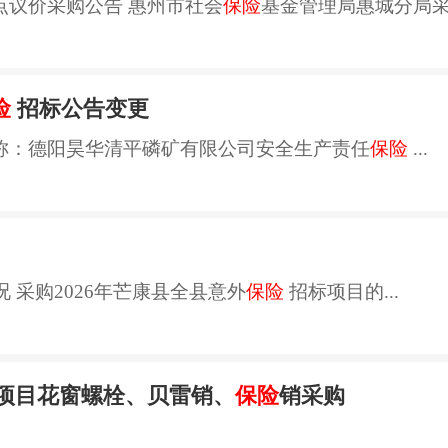
点议价采购公告 惠州市社会
保险
基金管理局惠城分局采用
险
招标公告变更
称：德阳昊华清平磷矿有限公司安全生产责任
保险
...
况 采购2026年芒康县全县意外
保险
招标项目的...
标项目花窗螺栓、贝雷销、
保险
销采购