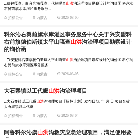
...敖包嘎查、白音套海嘎查、代钦嘎查
山洪
沟治理项目勘察设计的询价函 科尔沁
右翼前旗水库灌区事务服务...
2026-08-05
招标公告
内蒙古
科尔沁右翼前旗水库灌区事务服务中心关于兴安盟科
右前旗德伯斯镇太平山嘎查
山洪
沟治理项目勘察设计
的询价函
...兴安盟科右前旗德伯斯镇太平山嘎查
山洪
沟治理项目勘察设计的询价函 科尔沁
右翼前旗水库灌区事务服务...
2026-08-05
招标公告
内蒙古
大石寨镇以工代赈
山洪
沟治理项目
...大石寨镇以工代赈
山洪
沟治理项目【招标计划】发布日期: 年 月 日 项目名称
大石寨镇以工代赈...
2026-08-04
招标预告
内蒙古
阿鲁科尔沁旗
山洪
沟救灾应急治理项目，满足使用要