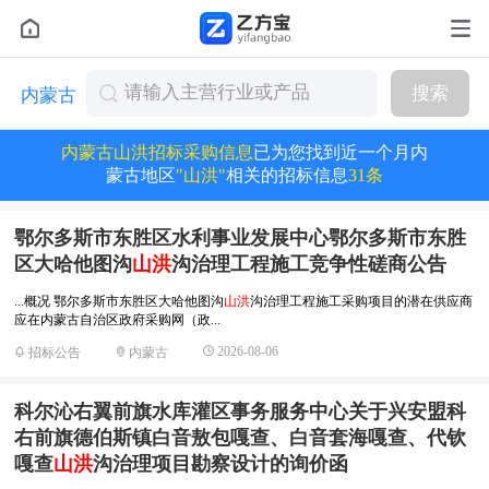
搜索
内蒙古
内蒙古山洪招标采购信息
已为您找到近一个月内
蒙古地区
"山洪"
相关的招标信息
31条
鄂尔多斯市东胜区水利事业发展中心鄂尔多斯市东胜
区大哈他图沟
山洪
沟治理工程施工竞争性磋商公告
...概况 鄂尔多斯市东胜区大哈他图沟
山洪
沟治理工程施工采购项目的潜在供应商
应在内蒙古自治区政府采购网（政...
2026-08-06
招标公告
内蒙古
科尔沁右翼前旗水库灌区事务服务中心关于兴安盟科
右前旗德伯斯镇白音敖包嘎查、白音套海嘎查、代钦
嘎查
山洪
沟治理项目勘察设计的询价函