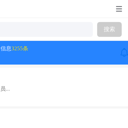
搜索
标信息
3255条
...