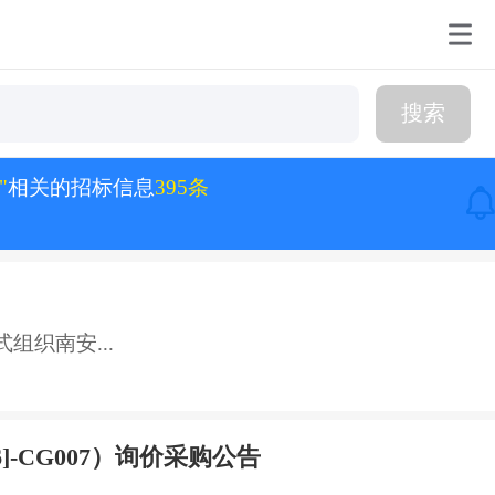
搜索
"
相关的招标信息
395条
织南安...
6]-CG007）询价采购公告