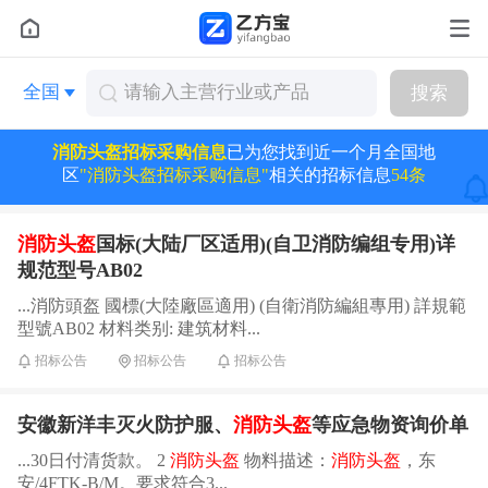
全国
搜索
消防头盔招标采购信息
已为您找到近一个月全国地
区
"消防头盔招标采购信息"
相关的招标信息
54条
消防头盔
国标(大陆厂区适用)(自卫消防编组专用)详
规范型号AB02
...消防頭盔 國標(大陸廠區適用) (自衛消防編組專用) 詳規範
型號AB02 材料类别: 建筑材料...
招标公告
招标公告
招标公告
安徽新洋丰灭火防护服、
消防头盔
等应急物资询价单
...30日付清货款。 2
消防头盔
物料描述：
消防头盔
，东
安/4FTK-B/M。要求符合3...