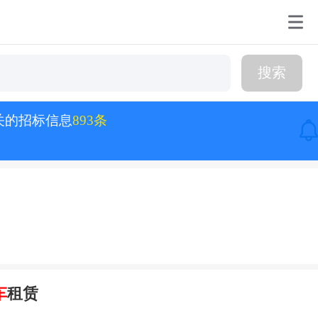
搜索
关的招标信息
893条
车
租赁