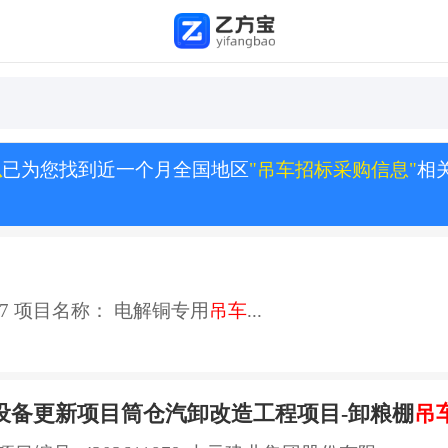
息
已为您找到近一个月全国地区
"吊车招标采购信息"
相
027 项目名称： 电解铜专用
吊车
...
设备更新项目筒仓汽卸改造工程项目-卸粮棚
吊