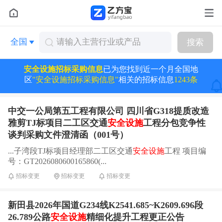
全国
搜索
安全设施招标采购信息
已为您找到近一个月全国地
区
"安全设施招标采购信息"
相关的招标信息
1243条
中交一公局第五工程有限公司 四川省G318提质改造
雅剪TJ标项目二工区交通
安全设施
工程分包竞争性
谈判采购文件澄清函（001号）
...子湾段TJ标项目经理部二工区交通
安全设施
工程 项目编
号：GT2026080600165860(...
招标变更
招标变更
招标变更
新田县2026年国道G234线K2541.685~K2609.696段
26.789公路
安全设施
精细化提升工程更正公告