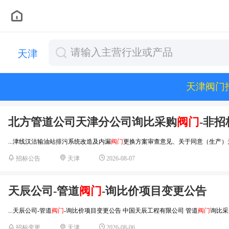
天津
天津阀门
北方管道公司天津分公司询比采购
阀门
-非
...津线汉沽输油站排污系统改造及内漏
阀门
更换方案审查意见、关于同意（生产）天
2026-08-07
招标公告
天津
天辰公司-管道
阀门
-询比价项目变更公告
...天辰公司-管道
阀门
-询比价项目变更公告 中国天辰工程有限公司 管道
阀门
询比采
2026-08-06
招标变更
天津