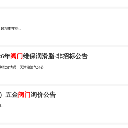
万吨/年热...
6年
阀门
维保润滑脂-非招标公告
批复情况，天津输油气分公...
1）五金
阀门
询价公告
..