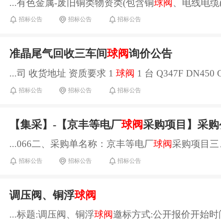
...有色金属-废旧铜类物资类(包含铜
球阀
、电线电缆(
招标公告
招标公告
招标公告
准晶尾气回收三车间
球阀
询价公告
...司 收货地址 资质要求 1
球阀
1 台 Q347F DN450 
招标公告
招标公告
招标公告
【集采】-【京丰等电厂
球阀
采购项目】采购
...066二、采购单名称：京丰等电厂
球阀
采购项目三、报
招标公告
招标公告
招标公告
调压阀、铜浮
球阀
...标题:调压阀、铜浮
球阀
邀标方式:公开报价开始时间:202