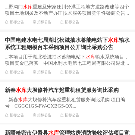
...野沟门
水库
重建及宋家庄川分洪工程地方道路改建等四个
项目土地划拨及不动产办证技术服务项目竞争性磋商公告...
招标公告
招标公告
招标公告
中国电建水电七局湖北松滋抽水蓄能电站下
水库
输水
系统工程钢模台车采购项目公开询比采购公告
...本项目用于湖北松滋抽水蓄能电站下
水库
输水系统项目，
项目资金已落实，中国水利水电第七工程局有限公司湖北...
招标公告
招标公告
招标公告
新春
水库
大坝修补汽车起重机租赁服务询比采购
...新春
水库
大坝修补汽车起重机租赁服务询比采购 项目编
号：CGGC1GS-FW-QXBGS-QX...
招标公告
招标公告
招标公告
新疆哈密市伊吾县
水库
管理站房消防验收评估项目竞