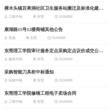
樟木头镇百果洞社区卫生服务站搬迁及标准化建设(工程设计)流标公告
工程中标
东莞
20260808
康湖路15号12楼商铺其他公告
其他
东莞
20260808
东莞理工学院审计服务定点采购定点议价成交公告DDYJ-2026-1888554
服务中标
东莞
20260808
采购智能刀具柜中标通知
采购中标
东莞
20260808
东莞理工学院修缮工程电子卖场合同
工程中标
东莞
20260808