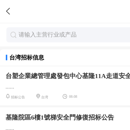
台湾招标信息
台塑企業總管理處發包中心基隆11A走道安
......
08-08
招标公告
台湾
基隆院區6樓1號梯安全門修復招标公告
......