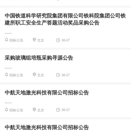
中国铁道科学研究院集团有限公司铁科院集团公司铁
建所职工安全生产答题活动奖品采购公告
......
08-07
招标公告
北京
采购玻璃组培瓶采购寻源公告
......
08-07
招标公告
北京
中航天地激光科技有限公司招标公告
......
08-07
招标公告
北京
中航天地激光科技有限公司招标公告